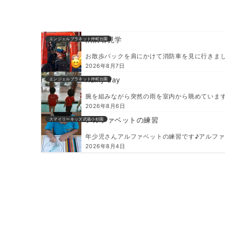
消防署見学
エンジェルプラネット仲町台園
お散歩バックを肩にかけて消防車を見に行きま
2026年8月7日
Rainy day
エンジェルプラネット仲町台園
腕を組みながら突然の雨を室内から眺めていま
2026年8月6日
アルファベットの練習
スマイリーキッズ武蔵小杉園
年少児さんアルファベットの練習です♪アルフ
2026年8月4日