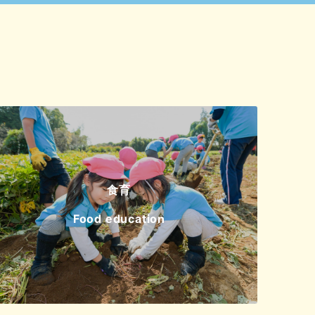
食育
Food education