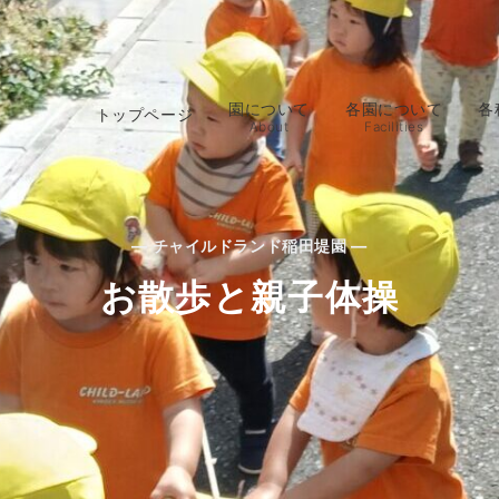
園について
各園について
各
トップページ
About
Facilities
— チャイルドランド稲田堤園 —
お散歩と親子体操