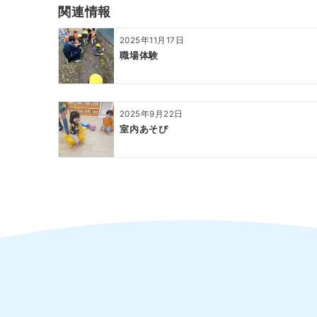
ゲ
関連情報
ー
2025年11月17日
シ
職場体験
ョ
ン
2025年9月22日
室内あそび