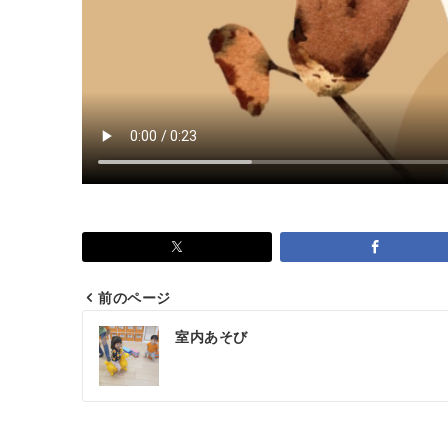
前のページ
投
室内あそび
稿
ナ
ビ