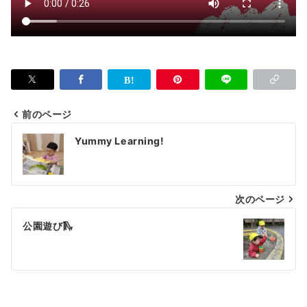
前のページ
投
Yummy Learning!
稿
ナ
次のページ
ビ
ゲ
公園遊び🛝
ー
シ
ョ