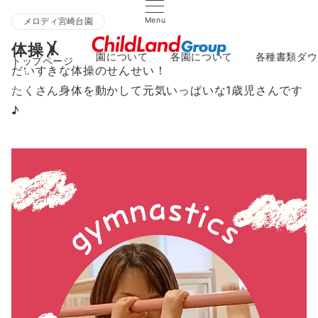
Menu
メロディ宮崎台園
体操🤸
園について
各園について
各種書類ダウ
トップページ
だいすきな体操のせんせい！
About
Facilities
Downlo
たくさん身体を動かして元気いっぱいな1歳児さんです
English
♪