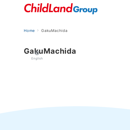
Home
GakuMachida
GakuMachida
English