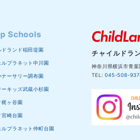
p Schools
ルドランド稲田堤園
チャイルドラ
ェルプラネット中川園
神奈川県横浜市青葉区
TEL:
045-508-937
いナーサリー調布園
リーキッズ武蔵小杉園
ィ梶ヶ谷園
ィ宮崎台園
ェルプラネット仲町台園