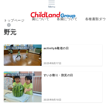
Menu
園について
各園について
各種書類ダウ
トップページ
About
Facilities
Downlo
English
野元
あいあい保育園調布乳幼児園
activity&敬老の日
2025年9月17日
あいあい保育園調布乳幼児園
すいか割り・防災の日
2025年9月10日