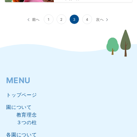
投
前へ
1
2
3
4
次へ
稿
の
ペ
ー
ジ
MENU
送
り
トップページ
園について
教育理念
３つの柱
各園について