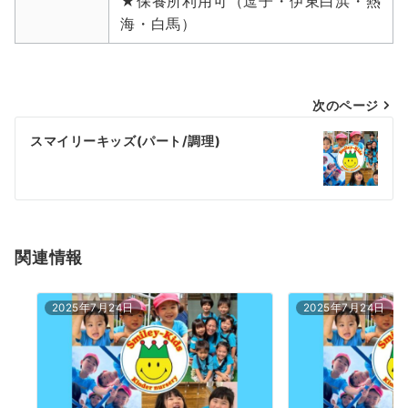
★保養所利用可（逗子・伊東白浜・熱
海・白馬）
投
次のページ
稿
スマイリーキッズ(パート/調理)
ナ
ビ
ゲ
ー
関連情報
シ
2025年7月24日
2025年7月24日
ョ
ン