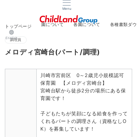
Menu
園について
各園について
各種書類ダウ
トップページ
About
Facilities
Downlo
English
調理員
メロディ宮崎台(パート/調理)
川崎市宮前区 0～2歳児小規模認可
保育園 【メロディ宮崎台】
宮崎台駅から徒歩2分の場所にある保
育園です！
子どもたちが笑顔になる給食を作って
くれるパートの調理さん（資格なしO
K）を募集しています！