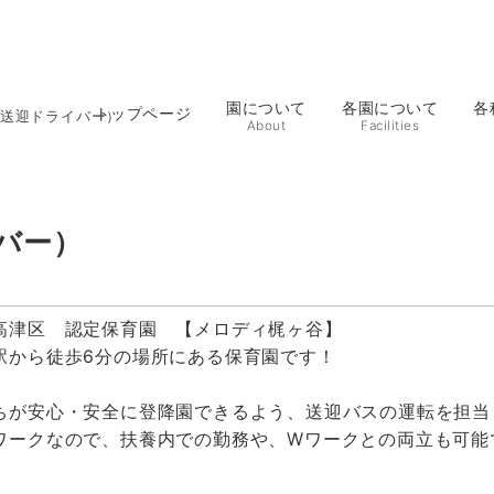
園について
各園について
各
トップページ
送迎ドライバー）
About
Facilities
バー）
高津区 認定保育園 【メロディ梶ヶ谷】
駅から徒歩6分の場所にある保育園です！
ちが安心・安全に登降園できるよう、送迎バスの運転を担当
ワークなので、扶養内での勤務や、Wワークとの両立も可能