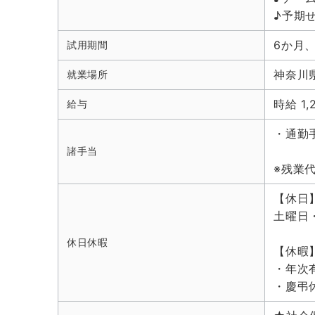
♪予期
6か月
試用期間
神奈川県
就業場所
時給 1,
給与
・通勤
諸手当
※残業
【休日
土曜日
休日休暇
【休暇
・年次
・慶弔