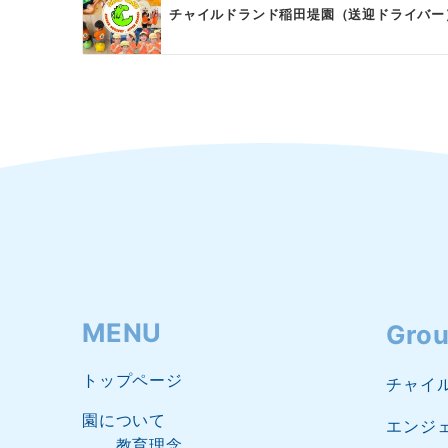
シ
チャイルドランド稲田堤園（送迎ドライバー
ョ
ン
MENU
Grou
トップページ
チャイ
園について
エンジ
教育理念