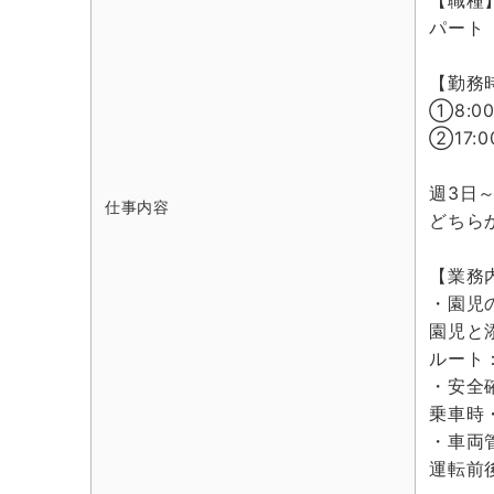
【職種
パート
【勤務
➀8:00
②17:0
週3日～
仕事内容
どちら
【業務
・園児
園児と
ルート
・安全
乗車時
・車両
運転前