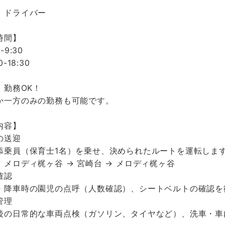
】
 ドライバー
時間】
-9:30
0-18:30
 勤務OK！
か一方のみの勤務も可能です。
内容】
の送迎
添乗員（保育士1名）を乗せ、決められたルートを運転しま
：メロディ梶ヶ谷 → 宮崎台 → メロディ梶ヶ谷
確認
・降車時の園児の点呼（人数確認）、シートベルトの確認を
管理
後の日常的な車両点検（ガソリン、タイヤなど）、洗車・車