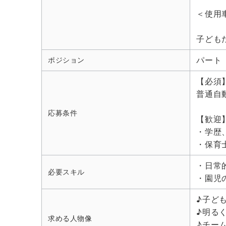
＜使用
子ども
パート
ポジション
【必須
普通自
応募条件
【歓迎
・学歴
・保育
・日常
必要スキル
・園児
♪子ど
♪明る
求める人物像
♪チー