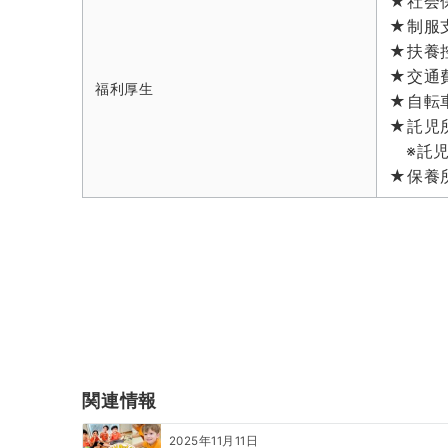
★社会
★制服
★扶養
★交通
福利厚生
★自転
★託児
※託児
★保養
投
稿
ナ
ビ
ゲ
関連情報
ー
2025年11月11日