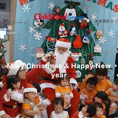
Menu
園について
各園について
各種書類ダウ
トップページ
About
Facilities
Downlo
English
— チャイルドランド稲田堤園 —
Mary Christmas & Happy New
year