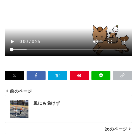
前のページ
投
風にも負けず
稿
ナ
次のページ
ビ