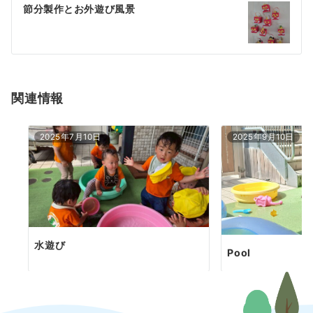
ゲ
節分製作とお外遊び風景
ー
シ
ョ
関連情報
ン
2025年7月10日
2025年9月10日
水遊び
Pool