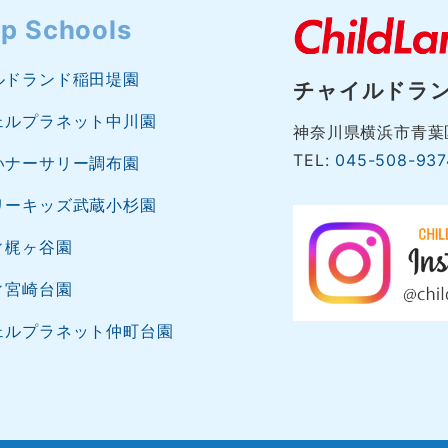
p Schools
ルドランド稲田堤園
チャイルドラ
ェルプラネット中川園
神奈川県横浜市青葉区
TEL:
045-508-937
いナーサリー調布園
リーキッズ武蔵小杉園
ィ梶ヶ谷園
ィ宮崎台園
ェルプラネット仲町台園