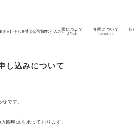
園について
各園について
各
トップページ
重要※】令和8年度新入園申し込みについて
About
Facilities
園申し込みについて
らせです。
の入園申込を承っております。