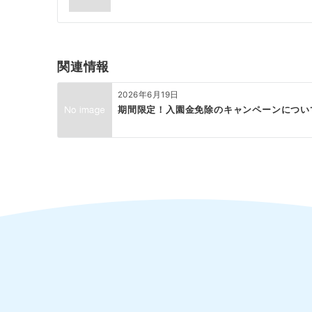
ナ
ビ
ゲ
関連情報
ー
2026年6月19日
シ
期間限定！入園金免除のキャンペーンについ
ョ
ン