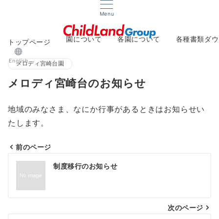
Menu
園について
各園について
各種書類ダウ
トップページ
About
Facilities
Downlo
English
メロディ宮崎台園
メロディ宮崎台のお知らせ
地域のみなさま、なにか行事があるときはお知らせい
たします。
前のページ
投
制度移行のお知らせ
稿
ナ
次のページ
ビ