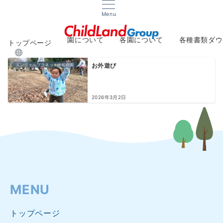
Menu
園について
各園について
各種書類ダウ
トップページ
About
Facilities
Downlo
English
エンジェルプラネット仲町台園
お外遊び
2026年3月2日
MENU
トップページ