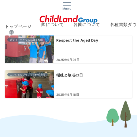
Menu
園について
各園について
各種書類ダウ
トップページ
About
Facilities
Downlo
English
スマイリーキッズ武蔵小杉園
Respect the Aged Day
2025年9月26日
エンジェルプラネット仲町台園
稲穂と敬老の日
2025年9月18日