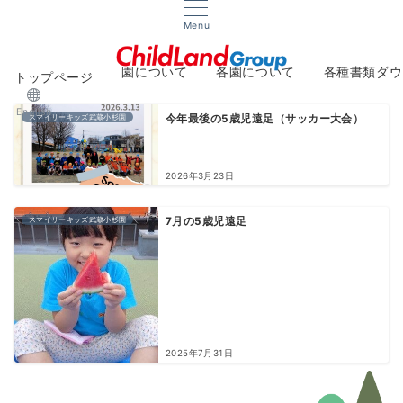
Menu
園について
各園について
各種書類ダウ
トップページ
About
Facilities
Downlo
English
スマイリーキッズ武蔵小杉園
今年最後の5歳児遠足（サッカー大会）
2026年3月23日
スマイリーキッズ武蔵小杉園
7月の5歳児遠足
2025年7月31日